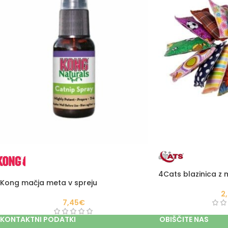
4Cats blazinica z
Kong mačja meta v spreju
2
7,45
€
KONTAKTNI PODATKI
OBIŠČITE NAS