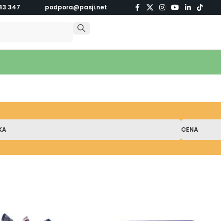
43 347
podpora@pasji.net
KA
CENA