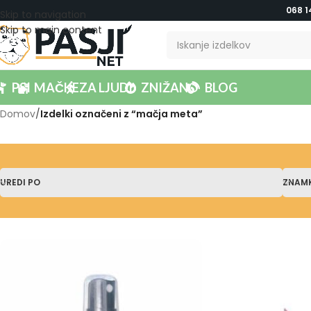
068 1
Skip to navigation
Skip to main content
PSI
MAČKE
ZA LJUDI
ZNIŽANO
BLOG
Domov
/
Izdelki označeni z “mačja meta”
UREDI PO
ZNAM