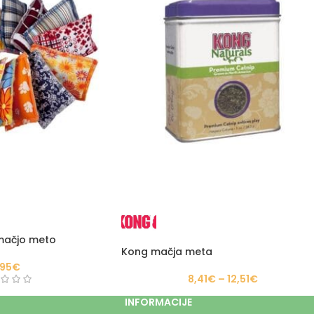
 mačjo meto
Kong mačja meta
,95
€
8,41
€
–
12,51
€
INFORMACIJE