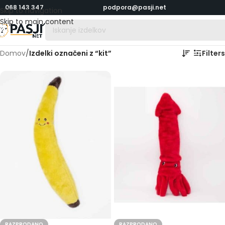
068 143 347
podpora@pasji.net
Skip to navigation
Skip to main content
Domov
/
Izdelki označeni z “kit”
Filters
RAZPRODANO
RAZPRODANO