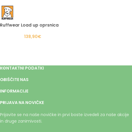
Ruffwear Load up oprsnica
138,90
€
KONTAKTNI PODATKI
OBIŠČITE NAS
INFORMACIJE
PRIJAVA NA NOVIČKE
Prijavite se na naše novičke in prvi boste izvedeli za naše akcije
in druge zanimivosti.