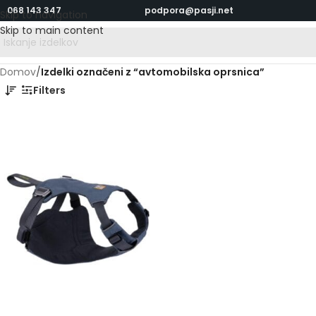
068 143 347
podpora@pasji.net
Skip to navigation
Skip to main content
Domov
/
Izdelki označeni z “avtomobilska oprsnica”
Filters