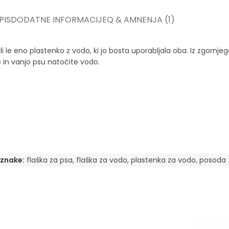
PIS
DODATNE INFORMACIJE
Q & A
MNENJA (1)
i le eno plastenko z vodo, ki jo bosta uporabljala oba. Iz zgornj
 in vanjo psu natočite vodo.
znake:
flaška za psa
,
flaška za vodo
,
plastenka za vodo
,
posoda 