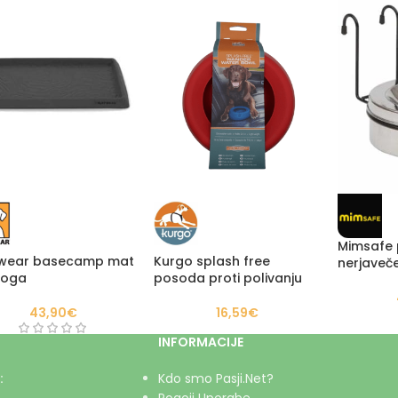
Mimsafe 
fwear basecamp mat
Kurgo splash free
nerjaveč
loga
posoda proti polivanju
43,90
€
16,59
€
INFORMACIJE
:
Kdo smo Pasji.Net?
Pogoji Uporabe