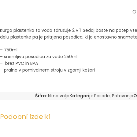
O
Kurgo plastenka za vodo združuje 2 v 1. Sedaj boste na potep vzel
delu plastenke pa je pritrjena posodica, ki jo enostavno snamete
– 750ml
– snemljiva posodica za vodo 250ml
– brez PVC in BPA
– pralno v pomivalnem stroju v zgornji košari
Šifra:
Ni na voljo
Kategoriji:
Posode
,
Potovanja
O
Podobni izdelki