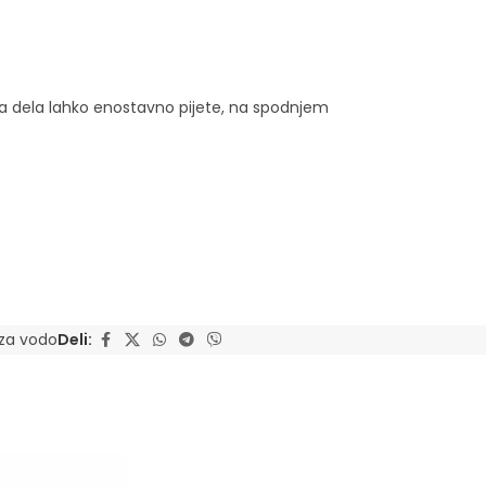
ega dela lahko enostavno pijete, na spodnjem
za vodo
Deli: