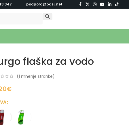
43 347
podpora@pasji.net
urgo flaška za vodo
(
1
mnenje stranke)
,20
€
RVA