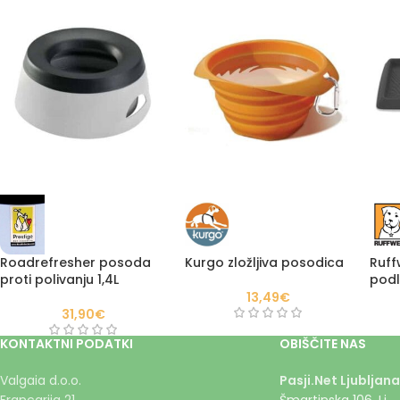
Roadrefresher posoda
Kurgo zložljiva posodica
Ruf
proti polivanju 1,4L
pod
13,49
€
31,90
€
KONTAKTNI PODATKI
OBIŠČITE NAS
Valgaia d.o.o.
Pasji.Net Ljubljana
Francarija 21
Šmartinska 106, Lj