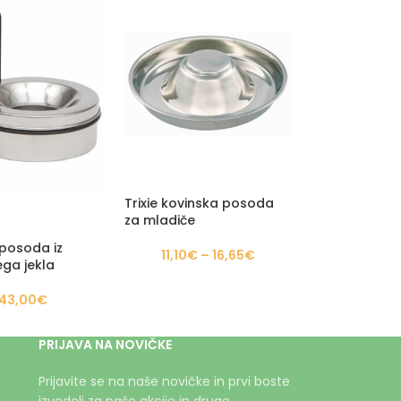
Trixie kovinska posoda
za mladiče
posoda iz
11,10
€
–
16,65
€
ega jekla
43,00
€
PRIJAVA NA NOVIČKE
Prijavite se na naše novičke in prvi boste
izvedeli za naše akcije in druge