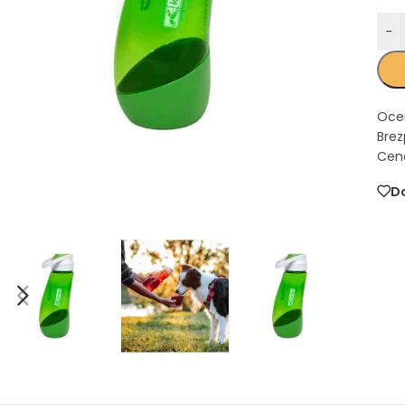
-
Oce
Brez
Cena
Do