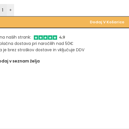
+
Dodaj V Košarico
na naših strank:
plačna dostava pri naročilih nad 50€
 je brez stroškov dostave in vključuje DDV
daj v seznam želja