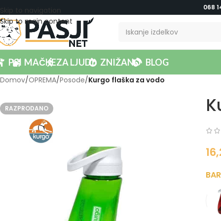
068 1
Skip to navigation
Skip to main content
PSI
MAČKE
ZA LJUDI
ZNIŽANO
BLOG
Domov
/
OPREMA
/
Posode
/
Kurgo flaška za vodo
K
RAZPRODANO
16
BA