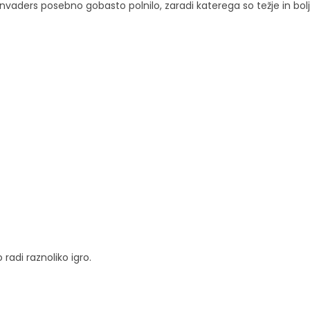
Invaders posebno gobasto polnilo, zaradi katerega so težje in bo
 radi raznoliko igro.