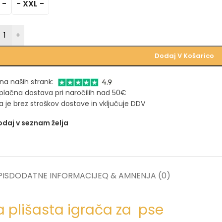
 -
- XXL -
+
Dodaj V Košarico
na naših strank:
plačna dostava pri naročilih nad 50€
 je brez stroškov dostave in vključuje DDV
daj v seznam želja
IS
DODATNE INFORMACIJE
Q & A
MNENJA (0)
 plišasta igrača za pse