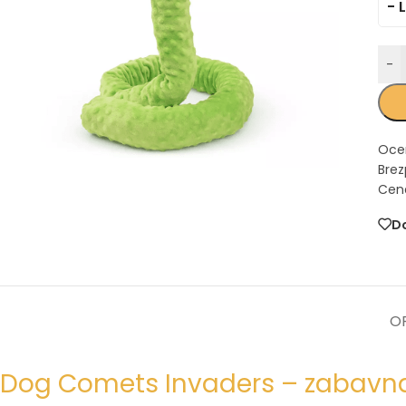
- L
-
Oce
Brez
Cena
Do
OP
Dog Comets Invaders – zabavna