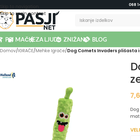
068 1
Skip to navigation
Skip to main content
PSI
MAČKE
ZA LJUDI
ZNIŽANO
BLOG
Domov
/
IGRAČE
/
Mehke Igrače
/
Dog Comets Invaders plišasta i
D
z
7,
Dog 
mate
VEL