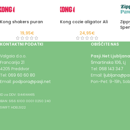
Kong shakers puran
Kong cozie aligator Ali
Zipp
Spen
19,95
€
24,95
€
KONTAKTNI PODATKI
OBIŠČITE NAS
Valgaia d.o.o.
Pasji.Net Ljubljana
Francarija 21
Šmartinska 106, Lj
4205 Preddvor
Tel:
068 143 347
Tel:
069 60 60 80
Email:
ljubljana@pas
Email:
podpora@pasji.net
Pon-Pet: 9-19h, Sob
ID za DDV: SI44144415
IBAN: SI56 6100 0001 0250 240
SWIFT: HDELSI22