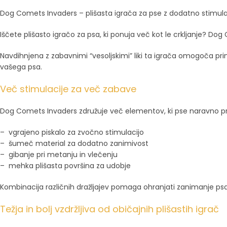
Dog Comets Invaders – plišasta igrača za pse z dodatno stimula
Iščete plišasto igračo za psa, ki ponuja več kot le crkljanje? Dog
Navdihnjena z zabavnimi “vesoljskimi” liki ta igrača omogoča pri
vašega psa.
Več stimulacije za več zabave
Dog Comets Invaders združuje več elementov, ki pse naravno pri
– vgrajeno piskalo za zvočno stimulacijo
– šumeč material za dodatno zanimivost
– gibanje pri metanju in vlečenju
– mehka plišasta površina za udobje
Kombinacija različnih dražljajev pomaga ohranjati zanimanje psa 
Težja in bolj vzdržljiva od običajnih plišastih igrač