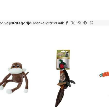
na voljo
Kategorija:
Mehke Igrače
Deli: