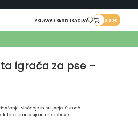
PRIJAVA / REGISTRACIJA
0,00
€
ta igrača za pse –
inašanje, vlečenje in crkljanje. Šumeč
odatno stimulacijo in ure zabave.