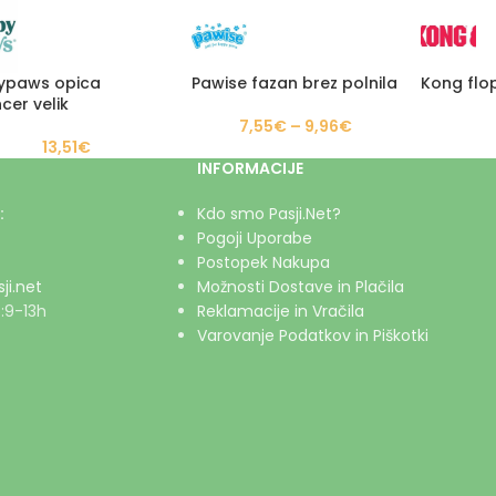
ypaws opica
Pawise fazan brez polnila
Kong flop
cer velik
7,55
€
–
9,96
€
13,51
€
INFORMACIJE
:
Kdo smo Pasji.Net?
Pogoji Uporabe
Postopek Nakupa
ji.net
Možnosti Dostave in Plačila
:9-13h
Reklamacije in Vračila
Varovanje Podatkov in Piškotki