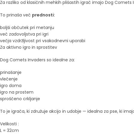
Za razliko od klasičnih mehkih plišastih igrač imajo Dog Comets 
To prinaša več
prednosti:
boljši občutek pri metanju
več zadovoljstva pri igri
večja vzdržljivost pri vsakodnevni uporabi
Za aktivno igro in sprostitev
Dog Comets Invaders so idealne za:
prinašanje
vlečenje
igro doma
igro na prostem
sproščeno crkljanje
To je igrača, ki združuje akcijo in udobje — idealna za pse, ki imajo
Velikosti :
L = 32cm