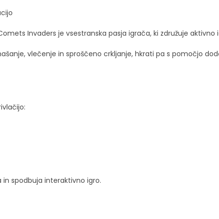
cijo
 Comets Invaders je vsestranska pasja igrača, ki združuje aktivno 
našanje, vlečenje in sproščeno crkljanje, hkrati pa s pomočjo dod
vlačijo:
in spodbuja interaktivno igro.