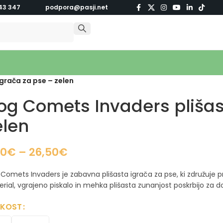
43 347
podpora@pasji.net
grača za pse – zelen
og Comets Invaders plišas
elen
60
€
–
26,50
€
Comets Invaders je zabavna plišasta igrača za pse, ki združuje pr
rial, vgrajeno piskalo in mehka plišasta zunanjost poskrbijo za d
IKOST