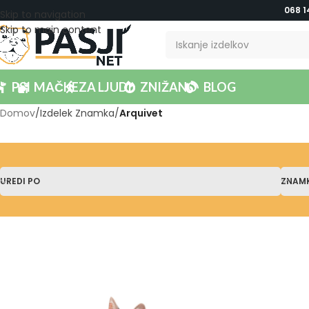
068 1
Skip to navigation
Skip to main content
PSI
MAČKE
ZA LJUDI
ZNIŽANO
BLOG
Domov
/
Izdelek Znamka
/
Arquivet
UREDI PO
ZNAM