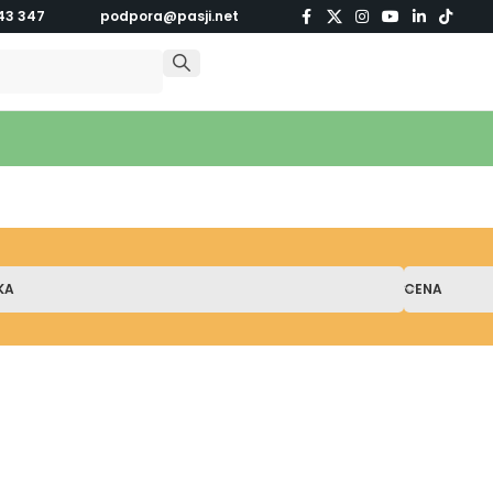
43 347
podpora@pasji.net
KA
CENA