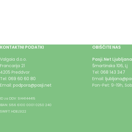
KONTAKTNI PODATKI
OBIŠČITE NAS
Valgaia d.o.o.
Pasji.Net Ljubljana
Francarija 21
Šmartinska 106, Lj
4205 Preddvor
Tel:
068 143 347
Tel:
069 60 60 80
Email:
ljubljana@pas
Email:
podpora@pasji.net
Pon-Pet: 9-19h, Sob
ID za DDV: SI44144415
IBAN: SI56 6100 0001 0250 240
SWIFT: HDELSI22