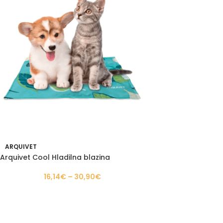
ARQUIVET
Arquivet Cool Hladilna blazina
16,14
€
–
30,90
€