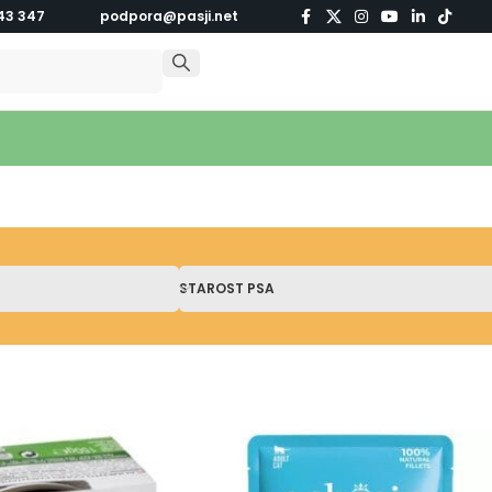
43 347
podpora@pasji.net
STAROST PSA