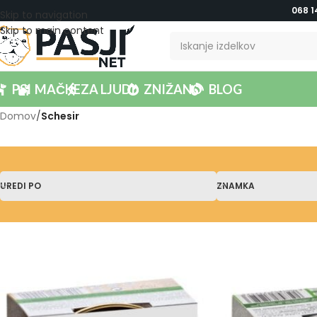
068 1
Skip to navigation
Skip to main content
PSI
MAČKE
ZA LJUDI
ZNIŽANO
BLOG
Domov
/
Schesir
UREDI PO
ZNAMKA