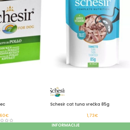
nec
Schesir cat tuna vrečka 85g
,60
€
1,73
€
INFORMACIJE