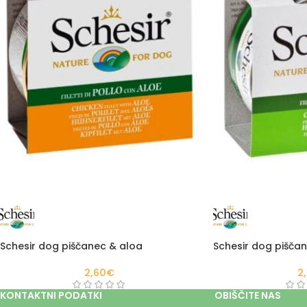
Schesir dog piščanec & aloa
Schesir dog pišča
2,60
€
2
KONTAKTNI PODATKI
OBIŠČITE NAS