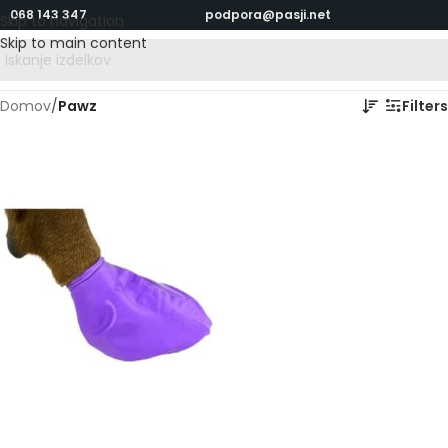
068 143 347
podpora@pasji.net
Skip to navigation
Skip to main content
Domov
/
Pawz
Filters