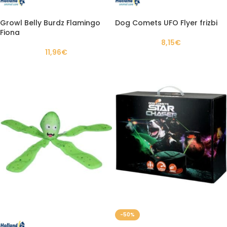
Growl Belly Burdz Flamingo
Dog Comets UFO Flyer frizbi
Fiona
8,15
€
11,96
€
-50%