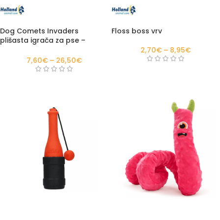
Dog Comets Invaders
Floss boss vrv
plišasta igrača za pse –
oranžna
2,70
€
–
8,95
€
7,60
€
–
26,50
€