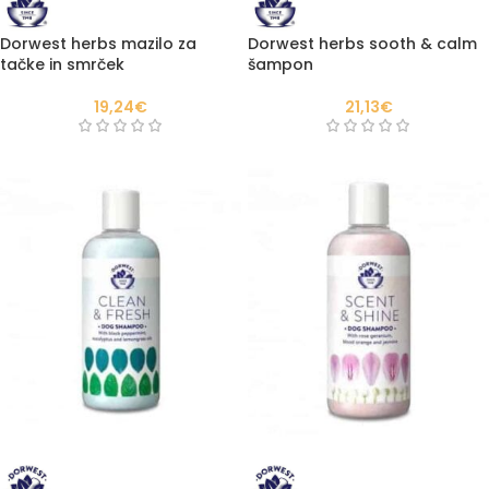
Dorwest herbs mazilo za
Dorwest herbs sooth & calm
tačke in smrček
šampon
19,24
€
21,13
€