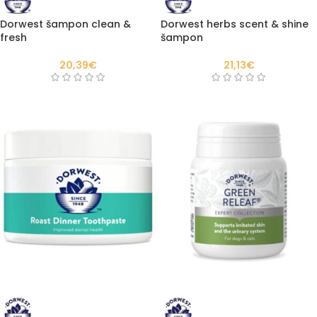
Dorwest šampon clean &
Dorwest herbs scent & shine
fresh
šampon
20,39
€
21,13
€