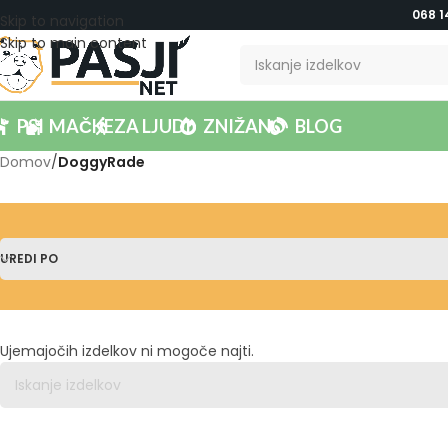
068 1
Skip to navigation
Skip to main content
PSI
MAČKE
ZA LJUDI
ZNIŽANO
BLOG
Domov
/
DoggyRade
UREDI PO
Ujemajočih izdelkov ni mogoče najti.