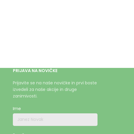
PRIJAVA NA NOVIČKE
Prijavite se na naše novičke in prvi boste
izvedeli za naše akcije in druge
zanimivosti.
Ime