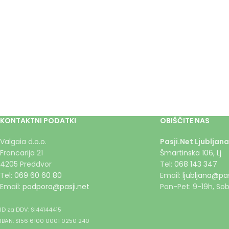
KONTAKTNI PODATKI
OBIŠČITE NAS
Valgaia d.o.o.
Pasji.Net Ljubljana
Francarija 21
Šmartinska 106, Lj
4205 Preddvor
Tel:
068 143 347
Tel:
069 60 60 80
Email:
ljubljana@pas
Email:
podpora@pasji.net
Pon-Pet: 9-19h, Sob
ID za DDV: SI44144415
IBAN: SI56 6100 0001 0250 240