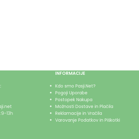
INFORMACIJE
:
Kdo smo Pasji.Net?
Pogoji Uporabe
Postopek Nakupa
ji.net
Možnosti Dostave in Plačila
:9-13h
Reklamacije in Vračila
Varovanje Podatkov in Piškotki