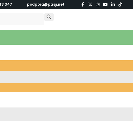
43 347
podpora@pasji.net