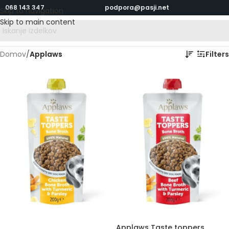
068 143 347
podpora@pasji.net
Skip to navigation
Skip to main content
Domov
/
Applaws
Filters
Applaws Taste toppers