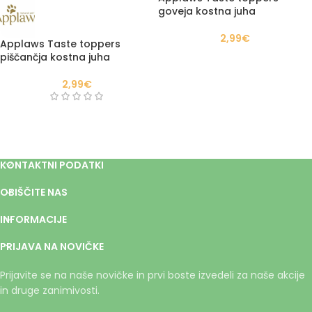
goveja kostna juha
2,99
€
Applaws Taste toppers
piščančja kostna juha
2,99
€
KONTAKTNI PODATKI
OBIŠČITE NAS
INFORMACIJE
PRIJAVA NA NOVIČKE
Prijavite se na naše novičke in prvi boste izvedeli za naše akcije
in druge zanimivosti.