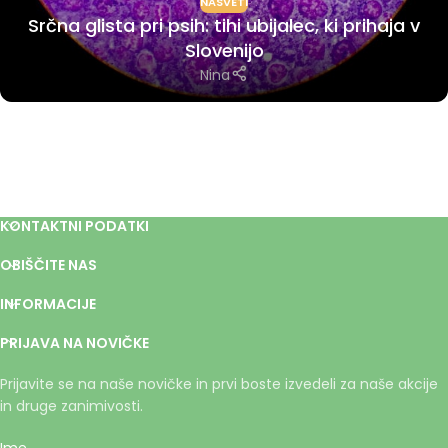
NASVETI
Srčna glista pri psih: tihi ubijalec, ki prihaja v
Slovenijo
Nina
KONTAKTNI PODATKI
OBIŠČITE NAS
INFORMACIJE
PRIJAVA NA NOVIČKE
Prijavite se na naše novičke in prvi boste izvedeli za naše akcije
in druge zanimivosti.
Ime