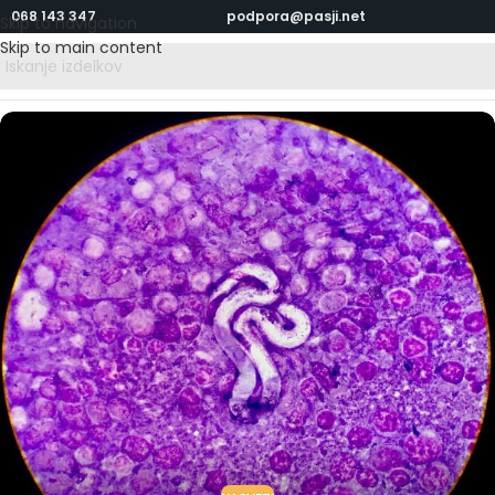
068 143 347
podpora@pasji.net
Skip to navigation
Skip to main content