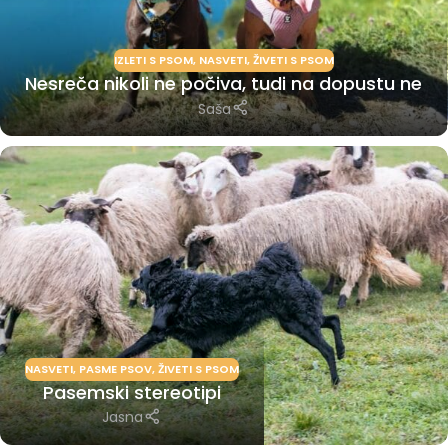
IZLETI S PSOM
,
NASVETI
,
ŽIVETI S PSOM
Nesreča nikoli ne počiva, tudi na dopustu ne
Saša
NASVETI
,
PASME PSOV
,
ŽIVETI S PSOM
Pasemski stereotipi
Jasna