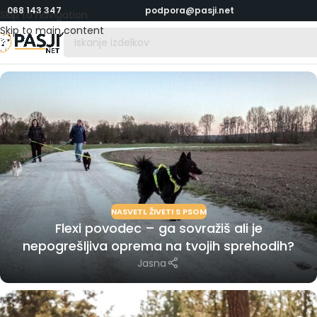
068 143 347
podpora@pasji.net
Skip to navigation
Skip to main content
NASVETI
,
ŽIVETI S PSOM
Flexi povodec – ga sovražiš ali je
nepogrešljiva oprema na tvojih sprehodih?
Jasna