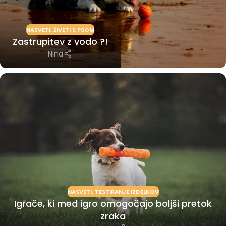
NASVETI
,
ŽIVETI S PSOM
Zastrupitev z vodo ?!
Nina
NASVETI
,
TESTIRANJE IZDELKOV
Igrače, ki med igro omogočajo boljši pretok
zraka