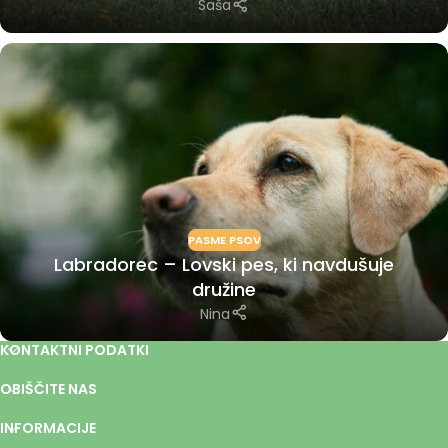
Saša
PASME PSOV
Labradorec – Lovski pes, ki navdušuje
družine
Nina
KONTAKTNI PODATKI
OBIŠČITE NAS
INFORMACIJE