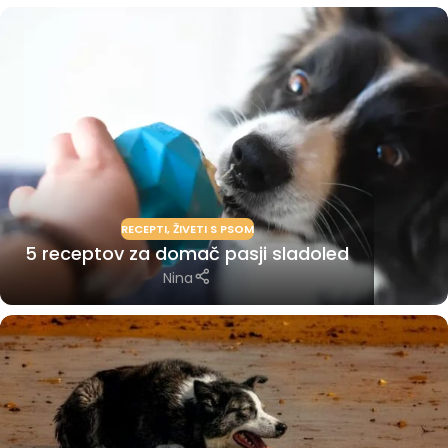
RECEPTI
,
ŽIVETI S PSOM
5 receptov za domač pasji sladoled
Nina